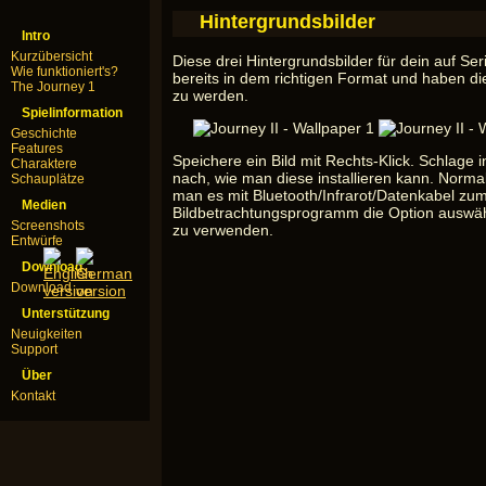
Hintergrundsbilder
Intro
Kurzübersicht
Diese drei Hintergrundsbilder für dein auf Ser
Wie funktioniert's?
bereits in dem richtigen Format und haben di
The Journey 1
zu werden.
Spielinformation
Geschichte
Features
Speichere ein Bild mit Rechts-Klick. Schlage 
Charaktere
nach, wie man diese installieren kann. Normal
Schauplätze
man es mit Bluetooth/Infrarot/Datenkabel zum 
Medien
Bildbetrachtungsprogramm die Option auswählt
Screenshots
zu verwenden.
Entwürfe
Download
Download
Unterstützung
Neuigkeiten
Support
Über
Kontakt