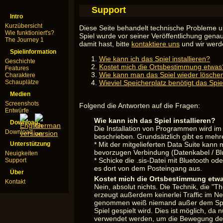
Support
Intro
Kurzübersicht
Diese Seite behandelt technische Probleme u
Wie funktioniert's?
Spiel wurde vor seiner Veröffentlichung genau
The Journey 1
damit hast, bitte
kontaktiere uns
und wir werde
Spielinformation
Wie kann ich das Spiel installieren?
Geschichte
Kostet mich die Ortsbestimmung etwas
Features
Wie kann man das Spiel wieder lösche
Charaktere
Schauplätze
Wieviel Speicherplatz benötigt das Spie
Medien
Screenshots
Folgend die Antworten auf die Fragen:
Entwürfe
Wie kann ich das Spiel installieren?
Download
Die Installation von Programmen wird i
Download
beschrieben. Grundsätzlich gibt es mehr
Unterstützung
* Mit der mitgelieferten Data Suite kann m
bevorzugen Verbindung (Datenkabel / Blue
Neuigkeiten
* Schicke die .sis-Datei mit Bluetooth ode
Support
es dort von dem Posteingang aus.
Über
Kostet mich die Ortsbestimmung etw
Kontakt
Nein, absolut nichts. Die Technik, die "
erzeugt außerdem keinerlei Traffic im N
genommen weiß niemand außer dem Spiel
Spiel gespielt wird. Dies ist möglich, da
verwendet werden, um die Bewegung des S