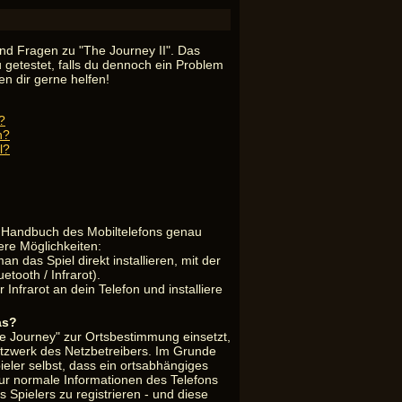
nd Fragen zu "The Journey II". Das
 getestet, falls du dennoch ein Problem
n dir gerne helfen!
?
n?
l?
m Handbuch des Mobiltelefons genau
ere Möglichkeiten:
an das Spiel direkt installieren, mit der
tooth / Infrarot).
r Infrarot an dein Telefon und installiere
as?
The Journey" zur Ortsbestimmung einsetzt,
etzwerk des Netzbetreibers. Im Grunde
er selbst, dass ein ortsabhängiges
 nur normale Informationen des Telefons
pielers zu registrieren - und diese