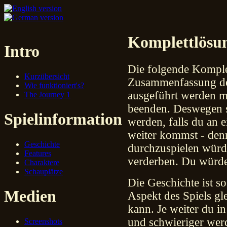
Komplettlösu
Intro
Die folgende Komplet
Kurzübersicht
Zusammenfassung der
Wie funktioniert's?
ausgeführt werden mü
The Journey 1
beenden. Deswegen so
Spielinformation
werden, falls du an 
weiter kommst - den
Geschichte
durchzuspielen würd
Features
verderben. Du würde
Charaktere
Schauplätze
Die Geschichte ist s
Medien
Aspekt des Spiels g
kann. Je weiter du 
und schwieriger werd
Screenshots